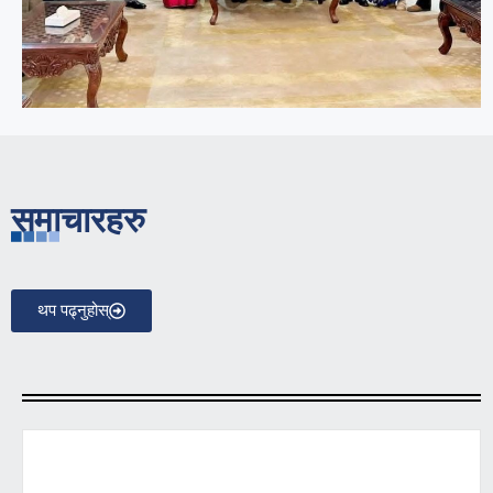
समाचारहरु
थप पढ्नुहोस्