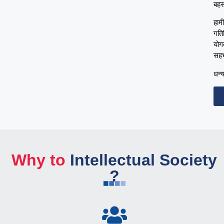
बहस
हाम
गति
योग
सहभ
धन्
Why to
Intellectual Society
?