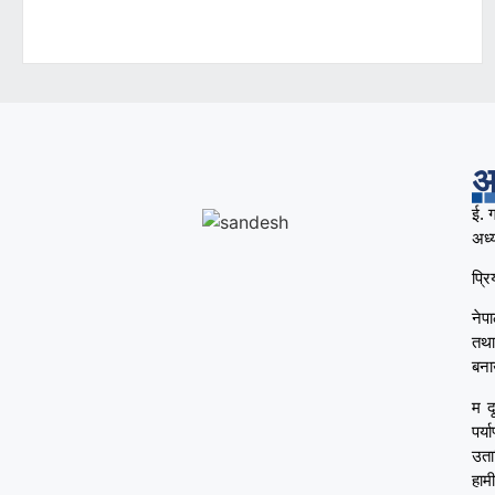
अ
ई. 
अध्य
प्र
नेपा
तथा
बना
म द
पर्य
उता
हाम